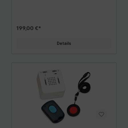
nach kurzer Zeit – und Sie wissen nicht, ob
wirklich alles in Ordnung ist.Das ELDAT
Sicherheitspaket 1 funktioniert anders. Der Alarm
läuft so lange, bis jemand ihn bewusst abstellt.
Kein Notruf geht verloren.Was ist im Paket
199,00 €*
enthalten?- 1× ELDAT Steckdosenempfänger mit
Daueralarm und LED-Blitzsignal- 1×
Armbandsender RT26 wasserdicht (IP65), auch
Details
beim Duschen tragbar- 1× Quittierungssender
RT21 Alarm bequem aus der Entfernung
abstellen- Eingebaute Batterien in den Sendern
(ca. 2 Jahre Laufzeit)- Bedienungsanleitung auf
DeutschIhre Vorteile im Überblick:- Daueralarm –
bleibt aktiv, bis er bewusst quittiert wird. Kein
Hilferuf bleibt unbemerkt.- Quittierung aus der
Entfernung – kein Weg zum Empfänger nötig,
besonders praktisch nachts.- Wasserdichter
Armbandsender – IP65, auch beim Duschen und
Waschen tragbar.- Große Reichweite – bis 30 m
im Haus, bis 100 m im Freien (durch Wände &
Stockwerke).- Lauter Alarm + LED-Blitzlicht –
auch für Schwerhörige geeignet.- Plug & Play –
alle Sender werden von uns vor dem Versand
eingelernt. Einfach einstecken, fertig. Kein WLAN,
keine - App, kein Techniker.- Ohne Abo – einmal