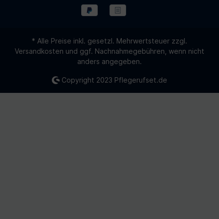
* Alle Preise inkl. gesetzl. Mehrwertsteuer zzgl.
Versandkosten
und ggf. Nachnahmegebühren, wenn nicht
anders angegeben.
Copyright 2023
Pflegerufset.de