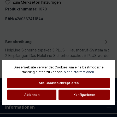
Zum Merkzettel hinzufügen
Produktnummer:
1070
EAN:
4260387411844
Beschreibung
HelpLine Sicherheitspaket 5 PLUS – Hausnotruf-System mit
2 EmpfängernDas HelpLine Sicherheitspaket 5 PLUS wurde
speziell für…
Mehr
Diese Website verwendet Cookies, um eine bestmögliche
Erfahrung bieten zu können.
Mehr Informationen ...
Service-Hotline
Alle Cookies akzeptieren
Shopservice
Ablehnen
Konfigurieren
Informationen