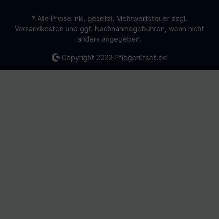
* Alle Preise inkl. gesetzl. Mehrwertsteuer zzgl.
Versandkosten
und ggf. Nachnahmegebühren, wenn nicht
anders angegeben.
Copyright 2023
Pflegerufset.de