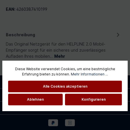
EAN:
4260387410199
Beschreibung
Das Original Netzgerät für den HELPLINE 2.0 Mobil-
Empfänger sorgt für ein sicheres und zuverlässiges
Aufladen Ihres mobilen…
Mehr
Diese Website verwendet Cookies, um eine bestmögliche
Erfahrung bieten zu können.
Mehr Informationen ...
Service-Hotline
Alle Cookies akzeptieren
Shopservice
Ablehnen
Konfigurieren
Informationen